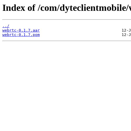
Index of /com/dyteclientmobile/
../
webrtc-0.1.7.aar
webrtc-0.1.7.pom